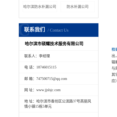
哈尔滨防水补漏公司
防水补漏公司
C
联系我们
Contact Us
哈尔滨市硕耀技术服务有限公司
检
出
联系人：李经理
辐
电 话：18746015115
与
其
邮 箱：747500715@qq.com
应
网 址：www.jjslsjc.com
地 址：哈尔滨市香坊区公滨路37号高丽风
情小镇15栋5单元