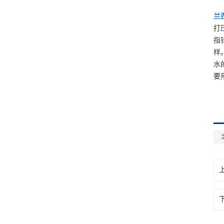
兰
打
指
样
水
要