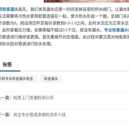
西
检查漏水
首先，我们发现漏水应第一时间关掉自家的供水阀门，让漏水
压法需要将冷热水管用软管连接在一起，使冷热水形成一个圈，总阀门关
针读数为0。摇动测压杆至指针读数到0.9-1.0之间，此时水压应为正常
。此时查看压力值，如果降幅不超过0.5个压，就没有漏水。
专业
检查漏水
的管道进行维修或更换。首先要凿开对应墙面，此过程中要注意对地板家
用防水胶对管道进行防水处理。
标签
兰西专业检查漏水电话
检查漏水
上一篇：
哈西上门渗漏检测公司
下一篇：
尚志专业管道渗漏检测多少钱