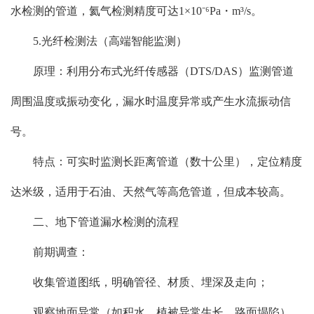
水检测的管道，氦气检测精度可达1×10⁻⁶Pa・m³/s。
5.光纤检测法（高端智能监测）
原理：利用分布式光纤传感器（DTS/DAS）监测管道
周围温度或振动变化，漏水时温度异常或产生水流振动信
号。
特点：可实时监测长距离管道（数十公里），定位精度
达米级，适用于石油、天然气等高危管道，但成本较高。
二、地下管道漏水检测的流程
前期调查：
收集管道图纸，明确管径、材质、埋深及走向；
观察地面异常（如积水、植被异常生长、路面塌陷），